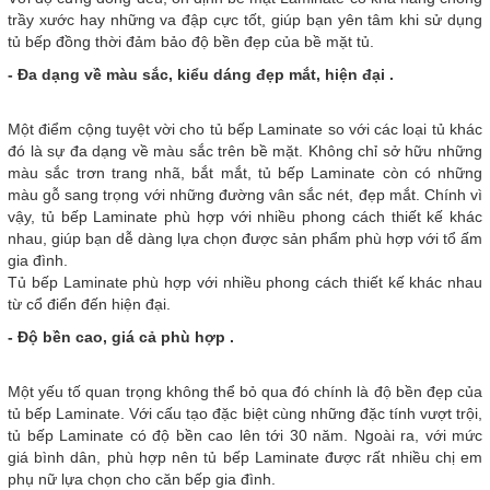
trầy xước hay những va đập cực tốt, giúp bạn yên tâm khi sử dụng
tủ bếp đồng thời đảm bảo độ bền đẹp của bề mặt tủ.
- Đa dạng về màu sắc, kiểu dáng đẹp mắt, hiện đại .
Một điểm cộng tuyệt vời cho tủ bếp Laminate so với các loại tủ khác
đó là sự đa dạng về màu sắc trên bề mặt. Không chỉ sở hữu những
màu sắc trơn trang nhã, bắt mắt, tủ bếp Laminate còn có những
màu gỗ sang trọng với những đường vân sắc nét, đẹp mắt. Chính vì
vậy, tủ bếp Laminate phù hợp với nhiều phong cách thiết kế khác
nhau, giúp bạn dễ dàng lựa chọn được sản phẩm phù hợp với tổ ấm
gia đình.
Tủ bếp Laminate phù hợp với nhiều phong cách thiết kế khác nhau
từ cổ điển đến hiện đại.
- Độ bền cao, giá cả phù hợp .
Một yếu tố quan trọng không thể bỏ qua đó chính là độ bền đẹp của
tủ bếp Laminate. Với cấu tạo đặc biệt cùng những đặc tính vượt trội,
tủ bếp Laminate có độ bền cao lên tới 30 năm. Ngoài ra, với mức
giá bình dân, phù hợp nên tủ bếp Laminate được rất nhiều chị em
phụ nữ lựa chọn cho căn bếp gia đình.