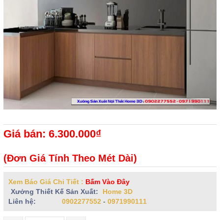
Giá bán: 6.300.000₫
(Đơn Giá Tính Theo Mét Dài)
Xem Báo Giá Chi Tiết :
Bấm Vào Đây
Xưởng Thiết Kế Sản Xuất:
Home 3D
Liên hệ:
0902277552
-
0971990111