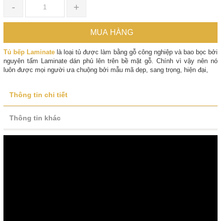
-
+
MUA HÀNG
Tủ bếp Laminate
là loại tủ được làm bằng gỗ công nghiệp và bao bọc bởi
nguyên tấm Laminate dán phủ lên trên bề mặt gỗ. Chính vì vậy nên nó
luôn được mọi người ưa chuộng bởi mẫu mã dẹp, sang trọng, hiện đại,
Thông tin chi tiết
Thông tin khác