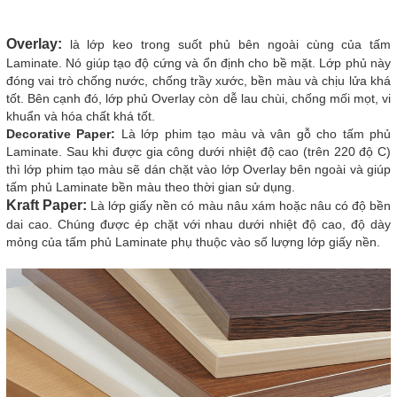
Overlay:
là lớp keo trong suốt phủ bên ngoài cùng của tấm
Laminate. Nó giúp tạo độ cứng và ổn định cho bề mặt. Lớp phủ này
đóng vai trò chống nước, chống trầy xước, bền màu và chịu lửa khá
tốt. Bên cạnh đó, lớp phủ Overlay còn dễ lau chùi, chống mối mọt, vi
khuẩn và hóa chất khá tốt.
Decorative Paper:
Là lớp phim tạo màu và vân gỗ cho tấm phủ
Laminate. Sau khi được gia công dưới nhiệt độ cao (trên 220 độ C)
thì lớp phim tạo màu sẽ dán chặt vào lớp Overlay bên ngoài và giúp
tấm phủ Laminate bền màu theo thời gian sử dụng.
Kraft Paper:
Là lớp giấy nền có màu nâu xám hoặc nâu có độ bền
dai cao. Chúng được ép chặt với nhau dưới nhiệt độ cao, độ dày
mỏng của tấm phủ Laminate phụ thuộc vào số lượng lớp giấy nền.