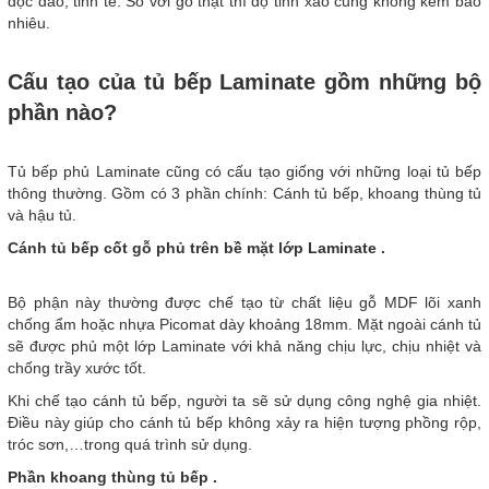
độc đáo, tinh tế. So với gỗ thật thì độ tinh xảo cũng không kém bao
nhiêu.
Cấu tạo của tủ bếp Laminate gồm những bộ
phần nào?
Tủ bếp phủ Laminate cũng có cấu tạo giống với những loại tủ bếp
thông thường. Gồm có 3 phần chính: Cánh tủ bếp, khoang thùng tủ
và hậu tủ.
Cánh tủ bếp cốt gỗ phủ trên bề mặt lớp Laminate .
Bộ phận này thường được chế tạo từ chất liệu gỗ MDF lõi xanh
chống ẩm hoặc nhựa Picomat dày khoảng 18mm. Mặt ngoài cánh tủ
sẽ được phủ một lớp Laminate với khả năng chịu lực, chịu nhiệt và
chống trầy xước tốt.
Khi chế tạo cánh tủ bếp, người ta sẽ sử dụng công nghệ gia nhiệt.
Điều này giúp cho cánh tủ bếp không xảy ra hiện tượng phồng rộp,
tróc sơn,…trong quá trình sử dụng.
Phần khoang thùng tủ bếp .