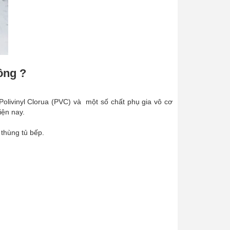
ông ?
olivinyl Clorua (PVC) và một số chất phụ gia vô cơ
ện nay.
thùng tủ bếp.