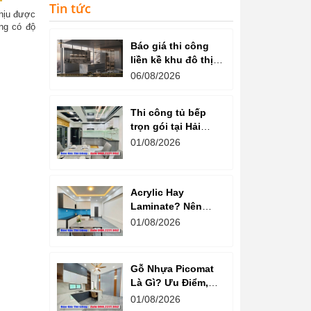
Tin tức
chịu được
ng có độ
Báo giá thi công
liền kề khu đô thị
văn phú hà đông
06/08/2026
Thi công tủ bếp
trọn gói tại Hải
Dương cam kết
01/08/2026
chất lượng
Acrylic Hay
Laminate? Nên
Chọn Loại Nào
01/08/2026
Cho Tủ Bếp Hiện
Đại?
Gỗ Nhựa Picomat
Là Gì? Ưu Điểm,
Nhược Điểm Và
01/08/2026
Báo Giá Mới Nhất