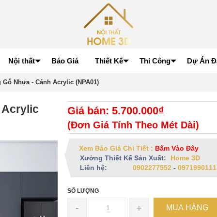
Nội thất
Báo Giá
Thiết Kế
Thi Công
Dự Án Đ
 Gỗ Nhựa - Cánh Acrylic (NPA01)
Acrylic
Giá bán: 5.700.000₫
(Đơn Giá Tính Theo Mét Dài)
Xem Báo Giá Chi Tiết :
Bấm Vào Đây
Xưởng Thiết Kế Sản Xuất:
Home 3D
Liên hệ:
0902277552
-
0971990111
SỐ LƯỢNG
-
+
MUA HÀNG