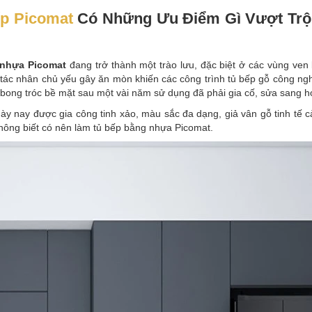
p Picomat
Có Những Ưu Điểm Gì Vượt Trội
 nhựa Picomat
đang trở thành một trào lưu, đặc biệt ở các vùng ve
– tác nhân chủ yếu gây ăn mòn khiến các công trình tủ bếp gỗ công nghi
bong tróc bề mặt sau một vài năm sử dụng đã phải gia cố, sửa sang hoặ
ày nay được gia công tinh xảo, màu sắc đa dạng, giả vân gỗ tinh tế 
 không biết có nên làm tủ bếp bằng nhựa Picomat.