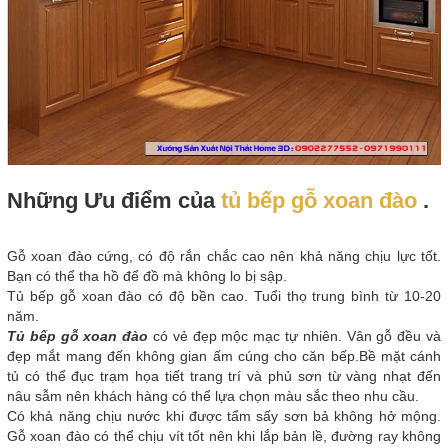
Những Ưu điểm của
tủ bếp gỗ xoan đào
.
Gỗ xoan đào cứng, có độ rắn chắc cao nên khả năng chịu lực tốt.
Bạn có thể tha hồ để đồ mà không lo bị sập.
Tủ bếp gỗ xoan đào có độ bền cao. Tuổi thọ trung bình từ 10-20
năm.
Tủ bếp gỗ xoan đào
có vẻ đẹp mộc mạc tự nhiên. Vân gỗ đều và
đẹp mắt mang đến không gian ấm cúng cho căn bếp.Bề mặt cánh
tủ có thể đục trạm họa tiết trang trí và phủ sơn từ vàng nhạt đến
nâu sẫm nên khách hàng có thể lựa chọn màu sắc theo nhu cầu.
Có khả năng chịu nước khi được tẩm sấy sơn bả không hở mộng.
Gỗ xoan đào có thể chịu vít tốt nên khi lắp bản lề, đường ray không