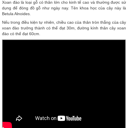
Xoan đào là loại gỗ có thân lớn cho kinh tế cao và thường được sử
dụng để đóng đồ gỗ như ngày nay. Tên khoa học của cây này là
Betula Alnoides.
Nếu trong điều kiện tự nhiên, chiều cao của thân tròn thẳng của cây
xoan đào trưởng thành có thể đạt 30m, đường kính thân cây xoan
đào có thể đạt 60cm.