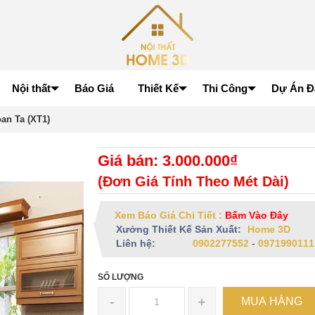
Nội thất
Báo Giá
Thiết Kế
Thi Công
Dự Án Đ
an Ta (XT1)
Giá bán: 3.000.000₫
(Đơn Giá Tính Theo Mét Dài)
Xem Báo Giá Chi Tiết :
Bấm Vào Đây
Xưởng Thiết Kế Sản Xuất:
Home 3D
Liên hệ:
0902277552
-
0971990111
SỐ LƯỢNG
-
+
MUA HÀNG