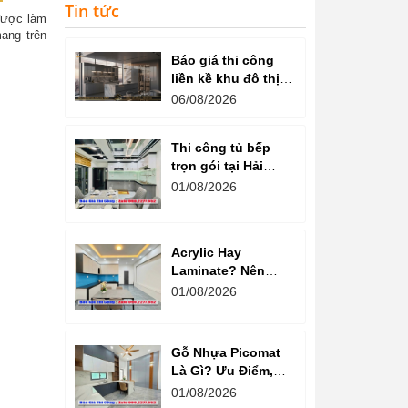
Tin tức
được làm
ang trên
Báo giá thi công
liền kề khu đô thị
văn phú hà đông
06/08/2026
Thi công tủ bếp
trọn gói tại Hải
Dương cam kết
01/08/2026
chất lượng
Acrylic Hay
Laminate? Nên
Chọn Loại Nào
01/08/2026
Cho Tủ Bếp Hiện
Đại?
Gỗ Nhựa Picomat
Là Gì? Ưu Điểm,
Nhược Điểm Và
01/08/2026
Báo Giá Mới Nhất