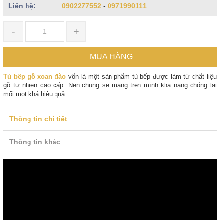
Liên hệ:
0902277552
-
0971990111
-
+
MUA HÀNG
Tủ bếp gỗ xoan đào
vốn là một sản phẩm tủ bếp được làm từ chất liệu
gỗ tự nhiên cao cấp. Nên chúng sẽ mang trên mình khả năng chống lại
mối mọt khá hiệu quả.
Thông tin chi tiết
Thông tin khác