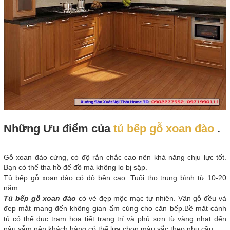
Những Ưu điểm của
tủ bếp gỗ xoan đào
.
Gỗ xoan đào cứng, có độ rắn chắc cao nên khả năng chịu lực tốt.
Bạn có thể tha hồ để đồ mà không lo bị sập.
Tủ bếp gỗ xoan đào có độ bền cao. Tuổi thọ trung bình từ 10-20
năm.
Tủ bếp gỗ xoan đào
có vẻ đẹp mộc mạc tự nhiên. Vân gỗ đều và
đẹp mắt mang đến không gian ấm cúng cho căn bếp.Bề mặt cánh
tủ có thể đục trạm họa tiết trang trí và phủ sơn từ vàng nhạt đến
nâu sẫm nên khách hàng có thể lựa chọn màu sắc theo nhu cầu.