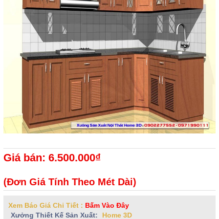
Giá bán: 6.500.000₫
(Đơn Giá Tính Theo Mét Dài)
Xem Báo Giá Chi Tiết :
Bấm Vào Đây
Xưởng Thiết Kế Sản Xuất:
Home 3D