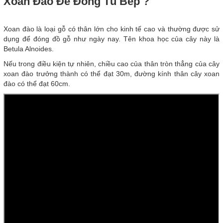
Xoan Đào Để Đóng Tủ Bếp ?
Xoan đào là loại gỗ có thân lớn cho kinh tế cao và thường được sử
dụng để đóng đồ gỗ như ngày nay. Tên khoa học của cây này là
Betula Alnoides.
Nếu trong điều kiện tự nhiên, chiều cao của thân tròn thẳng của cây
xoan đào trưởng thành có thể đạt 30m, đường kính thân cây xoan
đào có thể đạt 60cm.