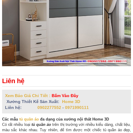
Liên hệ
Xem Báo Giá Chi Tiết :
Bấm Vào Đây
Xưởng Thiết Kế Sản Xuất:
Home 3D
Liên hệ:
0902277552
-
0971990111
Các mẫu
tủ quần áo
đa dạng của xưởng nội thất Home 3D
Có rất nhiều loại
tủ quần áo
trên thị trường với nhiều kiểu dáng, chất liệu,
màu sắc khác nhau. Tuy nhiên, để tìm được một chiếc tủ quần áo đẹp,