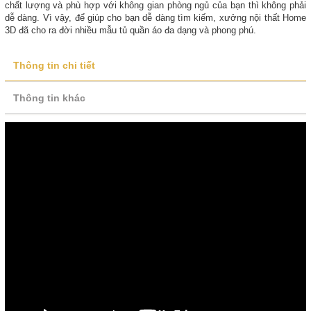
chất lượng và phù hợp với không gian phòng ngủ của bạn thì không phải
dễ dàng. Vì vậy, để giúp cho bạn dễ dàng tìm kiếm, xưởng nội thất Home
3D đã cho ra đời nhiều mẫu tủ quần áo đa dạng và phong phú.
Thông tin chi tiết
Thông tin khác