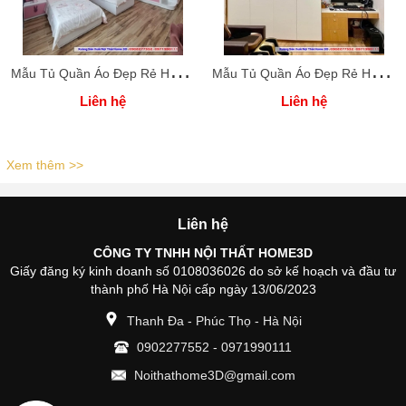
M
ẫu Tủ Quần Áo Đẹp Rẻ Home 3D
M
ẫu Tủ Quần Áo Đẹp Rẻ Home 3D
Liên hệ
Liên hệ
Xem thêm >>
Liên hệ
CÔNG TY TNHH NỘI THẤT HOME3D
Giấy đăng ký kinh doanh số 0108036026 do sở kế hoạch và đầu tư
thành phố Hà Nội cấp ngày 13/06/2023
Thanh Đa - Phúc Thọ - Hà Nội
0902277552
-
0971990111
Noithathome3D@gmail.com