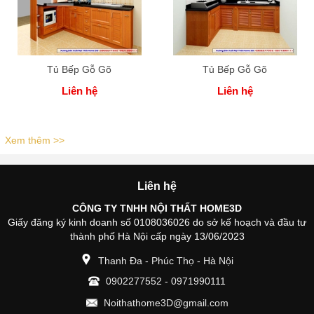
Tủ Bếp Gỗ Gõ
Tủ Bếp Gỗ Gõ
Liên hệ
Liên hệ
Xem thêm >>
Liên hệ
CÔNG TY TNHH NỘI THẤT HOME3D
Giấy đăng ký kinh doanh số 0108036026 do sở kế hoạch và đầu tư
thành phố Hà Nội cấp ngày 13/06/2023
Thanh Đa - Phúc Thọ - Hà Nội
0902277552
-
0971990111
Noithathome3D@gmail.com