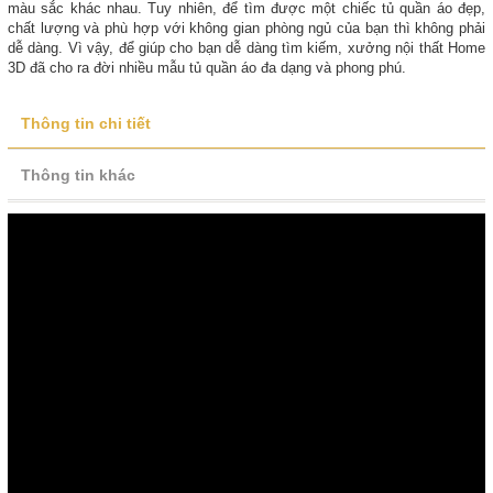
màu sắc khác nhau. Tuy nhiên, để tìm được một chiếc tủ quần áo đẹp,
chất lượng và phù hợp với không gian phòng ngủ của bạn thì không phải
dễ dàng. Vì vậy, để giúp cho bạn dễ dàng tìm kiếm, xưởng nội thất Home
3D đã cho ra đời nhiều mẫu tủ quần áo đa dạng và phong phú.
Thông tin chi tiết
Thông tin khác