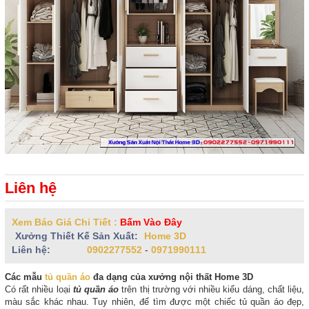
Liên hệ
Xem Báo Giá Chi Tiết :
Bấm Vào Đây
Xưởng Thiết Kế Sản Xuất:
Home 3D
Liên hệ:
0902277552
-
0971990111
Các mẫu
tủ quần áo
đa dạng của xưởng nội thất Home 3D
Có rất nhiều loại
tủ quần áo
trên thị trường với nhiều kiểu dáng, chất liệu,
màu sắc khác nhau. Tuy nhiên, để tìm được một chiếc tủ quần áo đẹp,