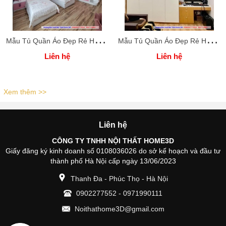
M
ẫu Tủ Quần Áo Đẹp Rẻ Home 3D
M
ẫu Tủ Quần Áo Đẹp Rẻ Home 3D
Liên hệ
Liên hệ
Xem thêm >>
Liên hệ
CÔNG TY TNHH NỘI THẤT HOME3D
Giấy đăng ký kinh doanh số 0108036026 do sở kế hoạch và đầu tư
thành phố Hà Nội cấp ngày 13/06/2023
Thanh Đa - Phúc Thọ - Hà Nội
0902277552
-
0971990111
Noithathome3D@gmail.com