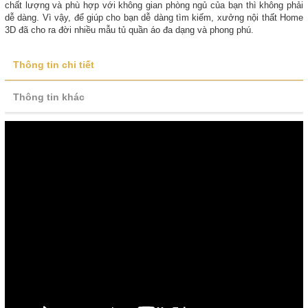
chất lượng và phù hợp với không gian phòng ngủ của bạn thì không phải
dễ dàng. Vì vậy, để giúp cho bạn dễ dàng tìm kiếm, xưởng nội thất Home
3D đã cho ra đời nhiều mẫu tủ quần áo đa dạng và phong phú.
Thông tin chi tiết
Thông tin khác