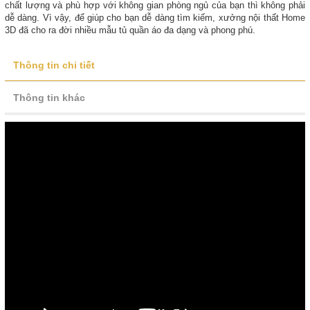
chất lượng và phù hợp với không gian phòng ngủ của bạn thì không phải
dễ dàng. Vì vậy, để giúp cho bạn dễ dàng tìm kiếm, xưởng nội thất Home
3D đã cho ra đời nhiều mẫu tủ quần áo đa dạng và phong phú.
Thông tin chi tiết
Thông tin khác