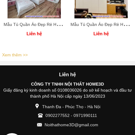
M
ẫu Tủ Quần Áo Đẹp Rẻ Home 3D
M
ẫu Tủ Quần Áo Đẹp Rẻ Home 3D
Liên hệ
Liên hệ
Xem thêm >>
Liên hệ
CÔNG TY TNHH NỘI THẤT HOME3D
Giấy đăng ký kinh doanh số 0108036026 do sở kế hoạch và đầu tư
thành phố Hà Nội cấp ngày 13/06/2023
Thanh Đa - Phúc Thọ - Hà Nội
0902277552
-
0971990111
Noithathome3D@gmail.com