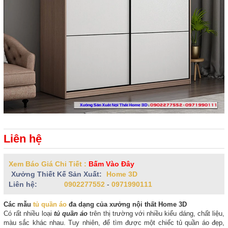
Liên hệ
Xem Báo Giá Chi Tiết :
Bấm Vào Đây
Xưởng Thiết Kế Sản Xuất:
Home 3D
Liên hệ:
0902277552
-
0971990111
Các mẫu
tủ quần áo
đa dạng của xưởng nội thất Home 3D
Có rất nhiều loại
tủ quần áo
trên thị trường với nhiều kiểu dáng, chất liệu,
màu sắc khác nhau. Tuy nhiên, để tìm được một chiếc tủ quần áo đẹp,