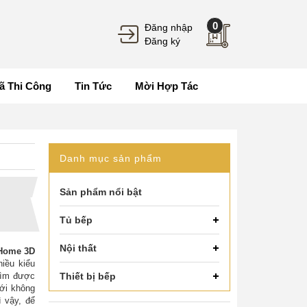
0
Đăng nhập
Đăng ký
ã Thi Công
Tin Tức
Mời Hợp Tác
Danh mục sản phẩm
Sản phẩm nổi bật
Tủ bếp
Nội thất
 Home 3D
hiều kiểu
 tìm được
Thiết bị bếp
với không
ì vậy, để