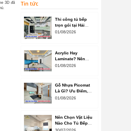
Tin tức
me 3D đã
hú.
Thi công tủ bếp
trọn gói tại Hải
Dương cam kết
01/08/2026
chất lượng
Acrylic Hay
Laminate? Nên
Chọn Loại Nào
01/08/2026
Cho Tủ Bếp Hiện
Đại?
Gỗ Nhựa Picomat
Là Gì? Ưu Điểm,
Nhược Điểm Và
01/08/2026
Báo Giá Mới Nhất
Nên Chọn Vật Liệu
Nào Cho Tủ Bếp
Chung Cư?
30/07/2026