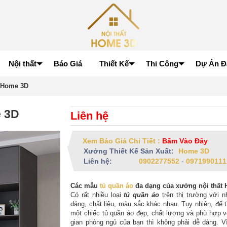
Nội thất
Báo Giá
Thiết Kế
Thi Công
Dự Án Đ
 Home 3D
 3D
Liên hệ
Xem Báo Giá Chi Tiết :
Bấm Vào Đây
Xưởng Thiết Kế Sản Xuất:
Home 3D
Liên hệ:
0902277552
-
0971990111
Các mẫu
tủ quần áo
đa dạng của xưởng nội thất
Có rất nhiều loại
tủ quần áo
trên thị trường với n
dáng, chất liệu, màu sắc khác nhau. Tuy nhiên, để
một chiếc tủ quần áo đẹp, chất lượng và phù hợp 
gian phòng ngủ của bạn thì không phải dễ dàng. V