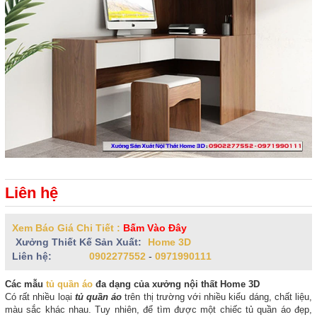
Liên hệ
Xem Báo Giá Chi Tiết :
Bấm Vào Đây
Xưởng Thiết Kế Sản Xuất:
Home 3D
Liên hệ:
0902277552
-
0971990111
Các mẫu
tủ quần áo
đa dạng của xưởng nội thất Home 3D
Có rất nhiều loại
tủ quần áo
trên thị trường với nhiều kiểu dáng, chất liệu,
màu sắc khác nhau. Tuy nhiên, để tìm được một chiếc tủ quần áo đẹp,