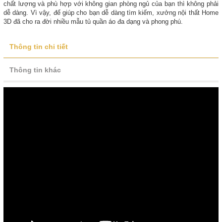
chất lượng và phù hợp với không gian phòng ngủ của bạn thì không phải
dễ dàng. Vì vậy, để giúp cho bạn dễ dàng tìm kiếm, xưởng nội thất Home
3D đã cho ra đời nhiều mẫu tủ quần áo đa dạng và phong phú.
Thông tin chi tiết
Thông tin khác