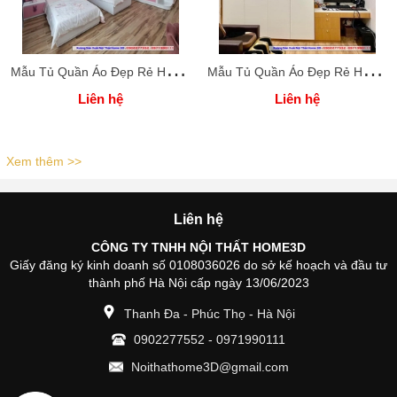
M
ẫu Tủ Quần Áo Đẹp Rẻ Home 3D
M
ẫu Tủ Quần Áo Đẹp Rẻ Home 3D
Liên hệ
Liên hệ
Xem thêm >>
Liên hệ
CÔNG TY TNHH NỘI THẤT HOME3D
Giấy đăng ký kinh doanh số 0108036026 do sở kế hoạch và đầu tư
thành phố Hà Nội cấp ngày 13/06/2023
Thanh Đa - Phúc Thọ - Hà Nội
0902277552
-
0971990111
Noithathome3D@gmail.com