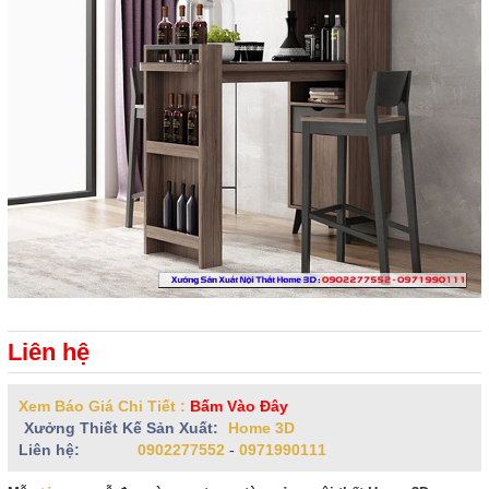
Liên hệ
Xem Báo Giá Chi Tiết :
Bấm Vào Đây
Xưởng Thiết Kế Sản Xuất:
Home 3D
Liên hệ:
0902277552
-
0971990111