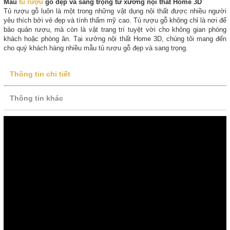
Mẫu
tủ rượu
gỗ đẹp và sang trọng từ xưởng nội thất Home 3D
Tủ rượu gỗ luôn là một trong những vật dụng nội thất được nhiều người
yêu thích bởi vẻ đẹp và tính thẩm mỹ cao. Tủ rượu gỗ không chỉ là nơi để
bảo quản rượu, mà còn là vật trang trí tuyệt vời cho không gian phòng
khách hoặc phòng ăn. Tại xưởng nội thất Home 3D, chúng tôi mang đến
cho quý khách hàng nhiều mẫu tủ rượu gỗ đẹp và sang trọng.
Thông tin chi tiết
Thông tin khác