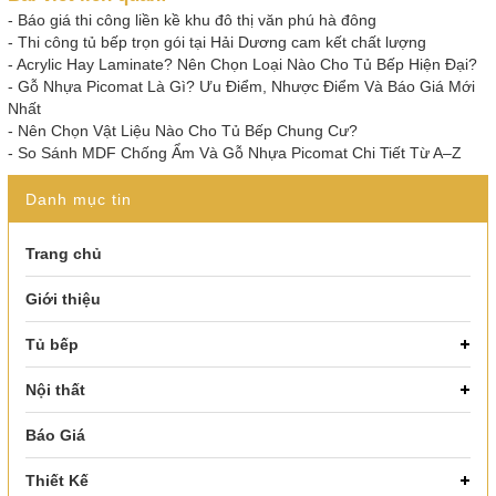
-
Báo giá thi công liền kề khu đô thị văn phú hà đông
-
Thi công tủ bếp trọn gói tại Hải Dương cam kết chất lượng
-
Acrylic Hay Laminate? Nên Chọn Loại Nào Cho Tủ Bếp Hiện Đại?
-
Gỗ Nhựa Picomat Là Gì? Ưu Điểm, Nhược Điểm Và Báo Giá Mới
Nhất
-
Nên Chọn Vật Liệu Nào Cho Tủ Bếp Chung Cư?
-
So Sánh MDF Chống Ẩm Và Gỗ Nhựa Picomat Chi Tiết Từ A–Z
Danh mục tin
Trang chủ
Giới thiệu
Tủ bếp
Nội thất
Báo Giá
Thiết Kế