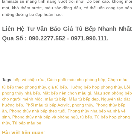
laminate sẽ mang tính năng vượt trội như: Độ bền cao, không mối
mọt, khó thấm nước, màu sắc đồng đều, có thể uốn cong tạo nên
những đường bo đẹp hoàn hảo.
Liên Hệ Tư Vấn Báo Giá Tủ Bếp Nhanh Nhất
Qua Số : 090.2277.552 - 0971.990.111.
Tags:
bếp và chậu rửa,
Cách phối màu cho phòng bếp,
Chọn màu
tủ bếp theo phong thủy,
giá tủ bếp,
Hướng bếp hợp phong thủy,
Lỗi
phong thủy nhà bếp,
Mặt bếp nên chọn màu gì,
Màu sơn phòng bếp
cho người mệnh Mộc,
mẫu tủ bếp,
Mẫu tủ bếp đẹp,
Nguyên tắc đặt
hướng bếp,
Phối màu tủ bếp Acrylic,
phong thủy,
Phong thủy bếp
ăn,
Phong thủy nhà bếp theo tuổi,
Phong thủy nhà bếp và nhà vệ
sinh,
Phong thủy nhà bếp và phòng ngủ,
tủ bếp,
Tủ bếp hợp phong
thủy,
Tủ bếp màu be
Bài viết liên quan: