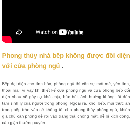
Phong thủy nhà bếp không được đối diện
với cửa phòng ngủ
.
Bếp đại diện cho tính hỏa, phòng ngủ thì cần sự mát mẻ, yên tĩnh,
thoải mái, vì vậy khi thiết kế cửa phòng ngủ và cửa phòng bếp đối
diện nhau sẽ gây sự khó chịu, bức bối, ảnh hưởng không tốt đến
tâm sinh lý của người trong phòng. Ngoài ra, khói bếp, mùi thức ăn
trong bếp tràn vào sẽ không tốt cho phong thủy phòng ngủ, khiến
gia chủ căn phòng dễ rơi vào trạng thái chóng mặt, dễ bị kích động,
cáu giận thường xuyên.