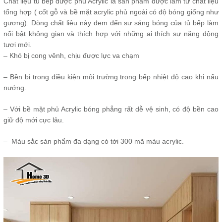
Chất liệu tủ bếp được phủ Acrylic là sản phẩm được làm từ chất liệu
tổng hợp ( cốt gỗ và bề mặt acrylic phủ ngoài có độ bóng giống như
gương). Dòng chất liệu này đem đến sự sáng bóng của tủ bếp làm
nổi bật không gian và thích hợp với những ai thích sự năng động
tươi mới.
– Khó bị cong vênh, chịu được lực va chạm
– Bền bỉ trong điều kiện môi trường trong bếp nhiệt độ cao khi nấu
nướng.
– Với bề mặt phủ Acrylic bóng phẳng rất dễ vệ sinh, có độ bền cao
giữ độ mới cực lâu.
– Màu sắc sản phẩm đa dạng có tới 300 mã màu acrylic.