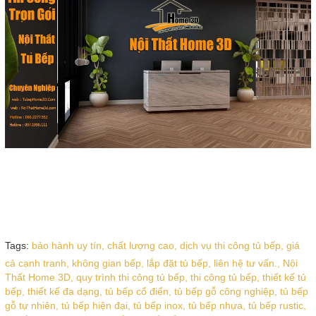
Tags:
bảo hành uy tín,
chất lượng cao,
dịch vụ thi công tủ bếp,
giá
cả cạnh tranh,
không gian bếp,
lắp đặt tủ bếp,
liên hệ tư vấn.,
Nội
Thất Home 3D,
quy trình thi công tủ bếp,
thi công tủ bếp,
thiết kế tủ
bếp,
thiết kế đa dạng,
tủ bếp cổ điển,
tủ bếp gỗ công nghiệp,
tủ bếp
gỗ tự nhiên,
tủ bếp hiện đại,
tủ bếp inox,
tủ bếp nhựa,
tủ bếp rustic,