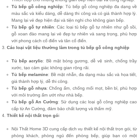
Tủ bếp gỗ công nghiệp
: Tủ bếp gỗ công nghiệp đa dạng về
màu sắc và kiểu dáng, dễ dàng thi công và có giá thành hợp lý.
Mang lại vẻ đẹp hiện đại và tiện nghi cho không gian bếp.
Tủ bếp gỗ tự nhiên
: Các loại tủ bếp gỗ tự nhiên như gỗ sồi,
gỗ xoan đào mang lại vẻ đẹp tự nhiên và sang trọng, phù hợp
với phong cách cổ điển và tân cổ điển.
Các loại vật liệu thường làm trong tủ bếp gỗ công nghiệp
Tủ bếp acrylic
: Bề mặt bóng gương, dễ vệ sinh, chống trầy
xước, tạo cảm giác không gian rộng rãi.
Tủ bếp melamine
: Bề mặt nhẵn, đa dạng màu sắc và họa tiết,
giá thành hợp lý, dễ thi công.
Tủ bếp gỗ nhựa
: Chống ẩm, chống mối mọt, bền bỉ, phù hợp
với môi trường ẩm ướt như nhà bếp.
Tủ bếp gỗ An Cường
: Sử dụng các loại gỗ công nghiệp cao
cấp từ An Cường, đảm bảo chất lượng và thẩm mỹ.
Thiết kế nội thất trọn gó
i
Nội Thất Home 3D cung cấp dịch vụ thiết kế nội thất trọn gói, từ
phòng khách, phòng ngủ đến phòng bếp, giúp bạn có một