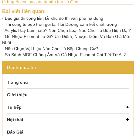
tủ bếp Scandinavian,
tủ bếp tân cổ điển
Bài viết liên quan:
-
Báo giá thi công liền kề khu đô thị văn phú hà đông
-
Thi công tủ bếp trọn gói tại Hải Dương cam kết chất lượng
-
Acrylic Hay Laminate? Nên Chọn Loại Nào Cho Tủ Bếp Hiện Đại?
-
Gỗ Nhựa Picomat Là Gì? Ưu Điểm, Nhược Điểm Và Báo Giá Mới
Nhất
-
Nên Chọn Vật Liệu Nào Cho Tủ Bếp Chung Cư?
-
So Sánh MDF Chống Ẩm Và Gỗ Nhựa Picomat Chi Tiết Từ A–Z
Danh mục tin
Trang chủ
Giới thiệu
Tủ bếp
Nội thất
Báo Giá