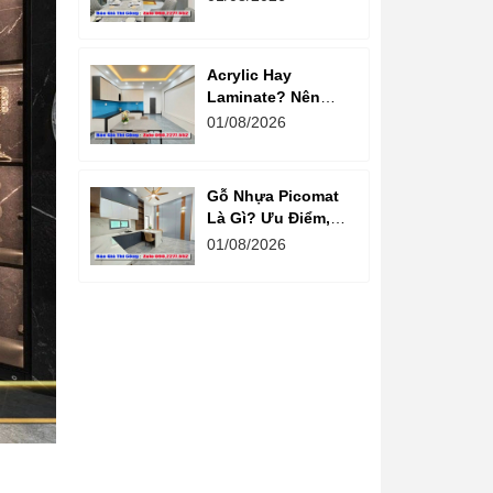
chất lượng
Acrylic Hay
Laminate? Nên
Chọn Loại Nào
01/08/2026
Cho Tủ Bếp Hiện
Đại?
Gỗ Nhựa Picomat
Là Gì? Ưu Điểm,
Nhược Điểm Và
01/08/2026
Báo Giá Mới Nhất