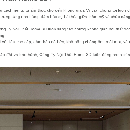
 cách riêng, từ ẩm thực cho đến không gian. Vì vậy, chúng tôi luôn c
đặc trưng từng nhà hàng, đảm bảo sự hài hòa giữa thẩm mỹ và chức năng
Công Ty Nội Thất Home 3D luôn sáng tạo những không gian nội thất độc
ọng.
ại vật liệu cao cấp, đảm bảo độ bền, khả năng chống ẩm, mối mọt, và 
ến lắp đặt và bảo hành, Công Ty Nội Thất Home 3D luôn đồng hành cù