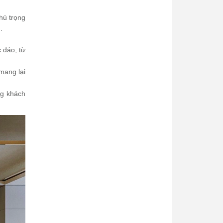
hú trọng
.
 đáo, từ
mang lại
ng khách