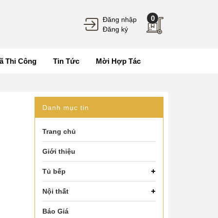
0
Đăng nhập
Đăng ký
ã Thi Công
Tin Tức
Mời Hợp Tác
Danh mục tin
Trang chủ
Giới thiệu
Tủ bếp
Nội thất
Báo Giá