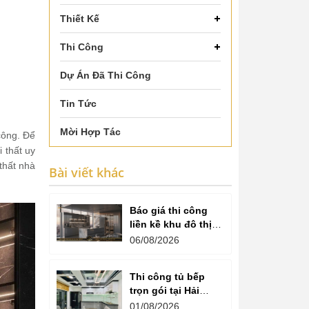
Thiết Kế
Thi Công
Dự Án Đã Thi Công
Tin Tức
Mời Hợp Tác
 công. Để
 thất uy
 thất nhà
Bài viết khác
Báo giá thi công
liền kề khu đô thị
văn phú hà đông
06/08/2026
Thi công tủ bếp
trọn gói tại Hải
Dương cam kết
01/08/2026