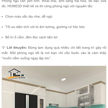
Phòng ngủ cần yên tĩnh, thoải mái, ánh sáng hài hòa, đồ đạc vừa
đủ. HOME3D thiết kế và thi công phòng ngủ với nguyên tắc:
Chọn màu sắc dịu nhẹ, dễ ngủ
Tối ưu diện tích với tủ âm tường, giường có hộc kéo
Bố trí ổ cắm, đèn đọc sách tiện lợi
💡
Lời khuyên:
Đừng lạm dụng quá nhiều chi tiết trang trí gây rối
mắt. Một phòng ngủ tốt là nơi bạn chỉ cần bước vào là cảm thấy
“muốn nằm xuống ngay lập tức”.