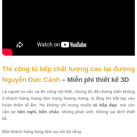
Thi công tủ bếp chất lượng cao tại đường
Nguyễn Đức Cảnh
– Miễn phí thiết kế 3D
Là người tư vấn và thi công nội thất, chúng tôi đã chứng kiến không
ít khách hàng mang tâm trạng hoang mang, lo lắng khi bắt tay vào
hoàn thiện tổ ấm. Họ không chỉ mong muốn
tủ bếp đẹp
, mà còn
cần sự
tiện nghi, bền chắc
, không phát sinh, không sai lệch thiết
kế.
Một khách hàng từng tâm sự với tôi rằng: