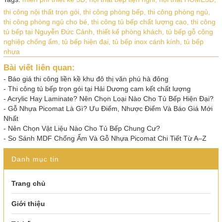
thi công nội thất trọn gói,
thi công phòng bếp,
thi công phòng ngủ,
thi công phòng ngủ cho bé,
thi công tủ bếp chất lượng cao,
thi công
tủ bếp tại Nguyễn Đức Cảnh,
thiết kế phòng khách,
tủ bếp gỗ công
nghiệp chống ẩm,
tủ bếp hiện đại,
tủ bếp inox cánh kính,
tủ bếp
nhựa
Bài viết liên quan:
-
Báo giá thi công liền kề khu đô thị văn phú hà đông
-
Thi công tủ bếp trọn gói tại Hải Dương cam kết chất lượng
-
Acrylic Hay Laminate? Nên Chọn Loại Nào Cho Tủ Bếp Hiện Đại?
-
Gỗ Nhựa Picomat Là Gì? Ưu Điểm, Nhược Điểm Và Báo Giá Mới
Nhất
-
Nên Chọn Vật Liệu Nào Cho Tủ Bếp Chung Cư?
-
So Sánh MDF Chống Ẩm Và Gỗ Nhựa Picomat Chi Tiết Từ A–Z
Danh mục tin
Trang chủ
Giới thiệu