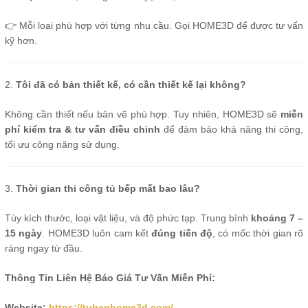
👉 Mỗi loại phù hợp với từng nhu cầu. Gọi HOME3D để được tư vấn
kỹ hơn.
2.
Tôi đã có bản thiết kế, có cần thiết kế lại không?
Không cần thiết nếu bản vẽ phù hợp. Tuy nhiên, HOME3D sẽ
miễn
phí kiểm tra & tư vấn điều chỉnh
để đảm bảo khả năng thi công,
tối ưu công năng sử dụng.
3.
Thời gian thi công tủ bếp mất bao lâu?
Tùy kích thước, loại vật liệu, và độ phức tạp. Trung bình
khoảng 7 –
15 ngày
. HOME3D luôn cam kết
đúng tiến độ
, có mốc thời gian rõ
ràng ngay từ đầu.
Thông Tin Liên Hệ Báo Giá Tư Vấn Miễn Phí:
Website:
https://tubephome3d.com/