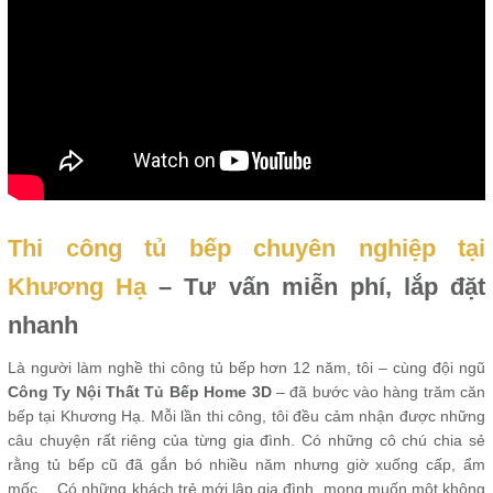
Thi công tủ bếp chuyên nghiệp tại
Khương Hạ
– Tư vấn miễn phí, lắp đặt
nhanh
Là người làm nghề thi công tủ bếp hơn 12 năm, tôi – cùng đội ngũ
Công Ty Nội Thất Tủ Bếp Home 3D
– đã bước vào hàng trăm căn
bếp tại Khương Hạ. Mỗi lần thi công, tôi đều cảm nhận được những
câu chuyện rất riêng của từng gia đình. Có những cô chú chia sẻ
rằng tủ bếp cũ đã gắn bó nhiều năm nhưng giờ xuống cấp, ẩm
mốc… Có những khách trẻ mới lập gia đình, mong muốn một không