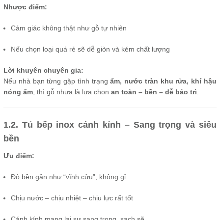
Nhược điểm:
Cảm giác không thật như gỗ tự nhiên
Nếu chọn loại quá rẻ sẽ dễ giòn và kém chất lượng
Lời khuyên chuyên gia:
Nếu nhà bạn từng gặp tình trạng
ẩm, nước tràn khu rửa, khí hậu
nóng ẩm
, thì gỗ nhựa là lựa chọn
an toàn – bền – dễ bảo trì
.
1.2. Tủ bếp inox cánh kính – Sang trọng và siêu
bền
Ưu điểm:
Độ bền gần như “vĩnh cửu”, không gỉ
Chịu nước – chịu nhiệt – chịu lực rất tốt
Cánh kính mang lại sự sang trọng, sạch sẽ