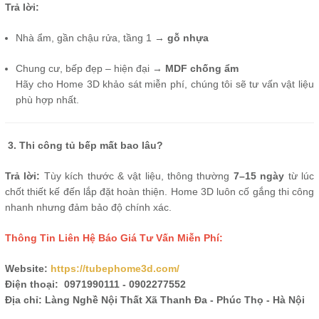
Trả lời:
Nhà ẩm, gần chậu rửa, tầng 1 →
gỗ nhựa
Chung cư, bếp đẹp – hiện đại →
MDF chống ẩm
Hãy cho Home 3D khảo sát miễn phí, chúng tôi sẽ tư vấn vật liệu
phù hợp nhất.
3. Thi công tủ bếp mất bao lâu?
Trả lời:
Tùy kích thước & vật liệu, thông thường
7–15 ngày
từ lúc
chốt thiết kế đến lắp đặt hoàn thiện. Home 3D luôn cố gắng thi công
nhanh nhưng đảm bảo độ chính xác.
Thông Tin Liên Hệ Báo Giá Tư Vấn Miễn Phí:
Website:
https://tubephome3d.com/
Điện thoại: 0971990111 - 0902277552
Địa chỉ: Làng Nghề Nội Thất Xã Thanh Đa - Phúc Thọ - Hà Nội