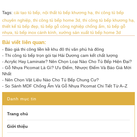
Tags:
cải tạo tủ bếp,
nội thất tủ bếp khương hạ,
thi công tủ bếp
chuyên nghiệp,
thi công tủ bếp home 3d,
thi công tủ bếp khương hạ,
thiết kế tủ bếp đẹp,
tủ bếp gỗ công nghiệp chống ẩm,
tủ bếp gỗ
nhựa,
tủ bếp inox cánh kính,
xưởng sản xuất tủ bếp home 3d
Bài viết liên quan:
-
Báo giá thi công liền kề khu đô thị văn phú hà đông
-
Thi công tủ bếp trọn gói tại Hải Dương cam kết chất lượng
-
Acrylic Hay Laminate? Nên Chọn Loại Nào Cho Tủ Bếp Hiện Đại?
-
Gỗ Nhựa Picomat Là Gì? Ưu Điểm, Nhược Điểm Và Báo Giá Mới
Nhất
-
Nên Chọn Vật Liệu Nào Cho Tủ Bếp Chung Cư?
-
So Sánh MDF Chống Ẩm Và Gỗ Nhựa Picomat Chi Tiết Từ A–Z
Danh mục tin
Trang chủ
Giới thiệu