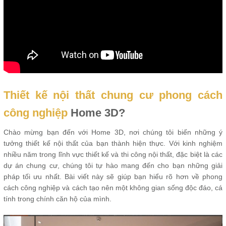
Thiết kế nội thất chung cư phong cách
công nghiệp
Home 3D?
Chào mừng bạn đến với Home 3D, nơi chúng tôi biến những ý
tưởng thiết kế nội thất của bạn thành hiện thực. Với kinh nghiệm
nhiều năm trong lĩnh vực thiết kế và thi công nội thất, đặc biệt là các
dự án chung cư, chúng tôi tự hào mang đến cho bạn những giải
pháp tối ưu nhất. Bài viết này sẽ giúp bạn hiểu rõ hơn về phong
cách công nghiệp và cách tạo nên một không gian sống độc đáo, cá
tính trong chính căn hộ của mình.