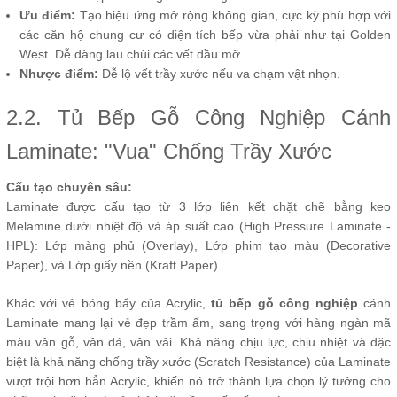
Ưu điểm:
Tạo hiệu ứng mở rộng không gian, cực kỳ phù hợp với
các căn hộ chung cư có diện tích bếp vừa phải như tại Golden
West. Dễ dàng lau chùi các vết dầu mỡ.
Nhược điểm:
Dễ lộ vết trầy xước nếu va chạm vật nhọn.
2.2. Tủ Bếp Gỗ Công Nghiệp Cánh
Laminate: "Vua" Chống Trầy Xước
Cấu tạo chuyên sâu:
Laminate được cấu tạo từ 3 lớp liên kết chặt chẽ bằng keo
Melamine dưới nhiệt độ và áp suất cao (High Pressure Laminate -
HPL): Lớp màng phủ (Overlay), Lớp phim tạo màu (Decorative
Paper), và Lớp giấy nền (Kraft Paper).
Khác với vẻ bóng bẩy của Acrylic,
tủ bếp gỗ công nghiệp
cánh
Laminate mang lại vẻ đẹp trầm ấm, sang trọng với hàng ngàn mã
màu vân gỗ, vân đá, vân vải. Khả năng chịu lực, chịu nhiệt và đặc
biệt là khả năng chống trầy xước (Scratch Resistance) của Laminate
vượt trội hơn hẳn Acrylic, khiến nó trở thành lựa chọn lý tưởng cho