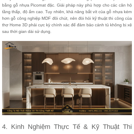
bằng gỗ nhựa Picomat đặc. Giải pháp này phù hợp cho các căn hộ
tầng thấp, độ ẩm cao. Tuy nhiên, khả năng bắt vít của gỗ nhựa kém
hơn gỗ công nghiệp MDF đôi chút, nên đòi hỏi kỹ thuật thi công của
thợ Home 3D phải cực kỳ chính xác để đảm bảo cánh tủ không bị xệ
sau thời gian dài sử dụng.
4. Kinh Nghiệm Thực Tế & Kỹ Thuật Thi