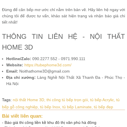
Đừng để căn bếp mơ ước chỉ nằm trên bản vẽ. Hãy liên hệ ngay với
chúng tôi để được tư vấn, khảo sát hiện trạng và nhận báo giá chi
tiết nhất!
THÔNG TIN LIÊN HỆ - NỘI THẤT
HOME 3D
Hotline/Zalo:
090.2277.552 - 0971.990.111
Website:
https://tubephome3d.com/
Email:
Noithathome3D@gmail.com
Địa chỉ xưởng:
Làng Nghề Nội Thất Xã Thanh Đa - Phúc Thọ -
Hà Nội
Tags:
nội thất Home 3D,
thi công tủ bếp trọn gói,
tủ bếp Acrylic,
tủ
bếp gỗ công nghiệp,
tủ bếp Inox,
tủ bếp Laminate,
tủ bếp đẹp
Bài viết liên quan:
-
Báo giá thi công liền kề khu đô thị văn phú hà đông