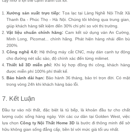
cậy nhờ 5 lợi thế cạnh tranh cốt lõi:
Xưởng sản xuất trực tiếp:
Tọa lạc tại Làng Nghề Nội Thất Xã
Thanh Đa - Phúc Thọ - Hà Nội. Chúng tôi không qua trung gian,
giúp khách hàng tiết kiệm đến 30% chi phí so với thị trường.
Vật liệu chuẩn chính hãng:
Cam kết sử dụng ván An Cường,
Minh Long, Picomat... chính hãng. Phát hiện hàng nhái đền bù
200%.
Công nghệ 4.0:
Hệ thống máy cắt CNC, máy dán cạnh tự động
cho đường nét sắc sảo, độ chính xác đến từng milimet.
Thiết kế 3D miễn phí:
Khi ký hợp đồng thi công, khách hàng
được miễn phí 100% phí thiết kế.
Bảo hành dài hạn:
Bảo hành 36 tháng, bảo trì trọn đời. Có mặt
trong vòng 24h khi khách hàng báo lỗi.
7. Kết Luận
Đầu tư vào nội thất, đặc biệt là tủ bếp, là khoản đầu tư cho chất
lượng cuộc sống hàng ngày. Với các cư dân tại Golden West, việc
lựa chọn
Công ty Nội Thất Home 3D
là bước đi thông minh để sở
hữu không gian sống đẳng cấp, bền bỉ với mức giá tối ưu nhất.