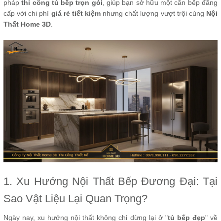
pháp
thi công tủ bếp trọn gói
, giúp bạn sở hữu một căn bếp đẳng
cấp với chi phí
giá rẻ tiết kiệm
nhưng chất lượng vượt trội cùng
Nội
Thất Home 3D
.
1. Xu Hướng Nội Thất Bếp Đương Đại: Tại
Sao Vật Liệu Lại Quan Trọng?
Ngày nay, xu hướng nội thất không chỉ dừng lại ở "
tủ bếp đẹp
" về