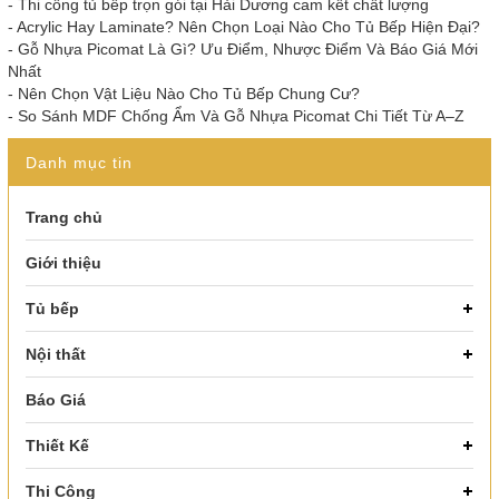
-
Thi công tủ bếp trọn gói tại Hải Dương cam kết chất lượng
-
Acrylic Hay Laminate? Nên Chọn Loại Nào Cho Tủ Bếp Hiện Đại?
-
Gỗ Nhựa Picomat Là Gì? Ưu Điểm, Nhược Điểm Và Báo Giá Mới
Nhất
-
Nên Chọn Vật Liệu Nào Cho Tủ Bếp Chung Cư?
-
So Sánh MDF Chống Ẩm Và Gỗ Nhựa Picomat Chi Tiết Từ A–Z
Danh mục tin
Trang chủ
Giới thiệu
Tủ bếp
Nội thất
Báo Giá
Thiết Kế
Thi Công