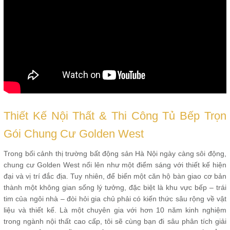
Thiết Kế Nội Thất & Thi Công Tủ Bếp Trọn
Gói Chung Cư Golden West
Trong bối cảnh thị trường bất động sản Hà Nội ngày càng sôi động,
chung cư Golden West nổi lên như một điểm sáng với thiết kế hiện
đại và vị trí đắc địa. Tuy nhiên, để biến một căn hộ bàn giao cơ bản
thành một không gian sống lý tưởng, đặc biệt là khu vực bếp – trái
tim của ngôi nhà – đòi hỏi gia chủ phải có kiến thức sâu rộng về vật
liệu và thiết kế. Là một chuyên gia với hơn 10 năm kinh nghiệm
trong ngành nội thất cao cấp, tôi sẽ cùng bạn đi sâu phân tích giải