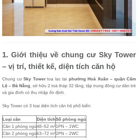
1. Giới thiệu về chung cư Sky Tower
– vị trí, thiết kế, diện tích căn hộ
Chung cư
Sky Tower
toạ lạc tại
phường Hoà Xuân – quận Cẩm
Lệ – Đà Nẵng
, sở hữu 2 toà tháp 32 tầng, tập trung đông cư dân trẻ
và gia đình có thu nhập ổn định.
Sky Tower có 3 loại diện tích căn hộ phổ biến:
Loại căn
Diện tích
Số phòng ngủ
Căn 1 phòng ngủ
48–52 m²
1PN – 1WC
Căn 2 phòng ngủ
63–72 m²
2PN – 2WC