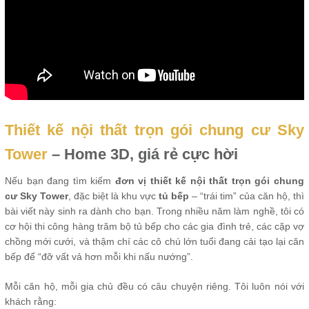
Thiết kế nội thất trọn gói chung cư Sky
Tower
– Home 3D, giá rẻ cực hời
Nếu bạn đang tìm kiếm
đơn vị thiết kế nội thất trọn gói chung
cư Sky Tower
, đặc biệt là khu vực
tủ bếp
– “trái tim” của căn hộ, thì
bài viết này sinh ra dành cho bạn. Trong nhiều năm làm nghề, tôi có
cơ hội thi công hàng trăm bộ tủ bếp cho các gia đình trẻ, các cặp vợ
chồng mới cưới, và thậm chí các cô chú lớn tuổi đang cải tạo lại căn
bếp để “đỡ vất vả hơn mỗi khi nấu nướng”.
Mỗi căn hộ, mỗi gia chủ đều có câu chuyện riêng. Tôi luôn nói với
khách rằng: