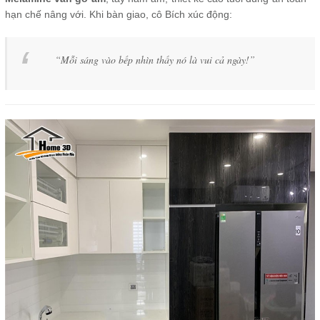
hạn chế nâng với. Khi bàn giao, cô Bích xúc động:
“Mỗi sáng vào bếp nhìn thấy nó là vui cả ngày!”