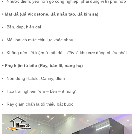
Nhược điểm: yếu hơn gỗ công nghiệp, phải dùng vị trí phù hợp
• Mặt đá (đá Vicostone, đá nhân tạo, đá kim sa)
Bền, đẹp, hiện đại
Mỗi loại có mức chịu lực khác nhau
Không nên tiết kiệm ở mặt đá – đây là khu vực dùng nhiều nhất
• Phụ kiện tủ bếp (Ray, bản lề, nâng hạ)
Nên dùng Hafele, Cariny, Blum
Tạo trải nghiệm “êm – bền – ít hỏng”
Ray giảm chấn là tối thiểu bắt buộc