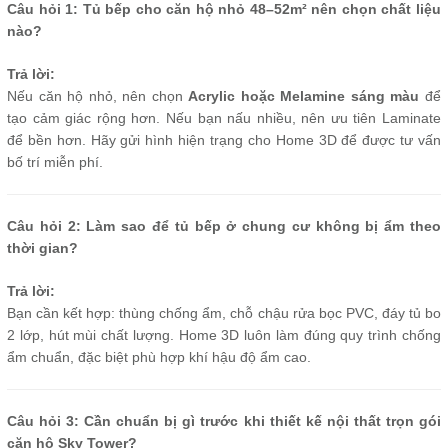
Câu hỏi 1: Tủ bếp cho căn hộ nhỏ 48–52m² nên chọn chất liệu
nào?
Trả lời:
Nếu căn hộ nhỏ, nên chọn
Acrylic hoặc Melamine sáng màu
để
tạo cảm giác rộng hơn. Nếu bạn nấu nhiều, nên ưu tiên Laminate
để bền hơn. Hãy gửi hình hiện trạng cho Home 3D để được tư vấn
bố trí miễn phí.
Câu hỏi 2: Làm sao để tủ bếp ở chung cư không bị ẩm theo
thời gian?
Trả lời:
Bạn cần kết hợp: thùng chống ẩm, chỗ chậu rửa bọc PVC, đáy tủ bo
2 lớp, hút mùi chất lượng. Home 3D luôn làm đúng quy trình chống
ẩm chuẩn, đặc biệt phù hợp khí hậu độ ẩm cao.
Câu hỏi 3: Cần chuẩn bị gì trước khi thiết kế nội thất trọn gói
căn hộ Sky Tower?