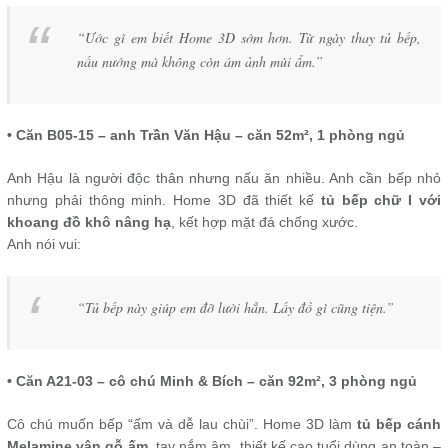
“Ước gì em biết Home 3D sớm hơn. Từ ngày thay tủ bếp,
nấu nướng mà không còn ám ảnh mùi ẩm.”
• Căn B05-15 – anh Trần Văn Hậu – căn 52m², 1 phòng ngủ
Anh Hậu là người độc thân nhưng nấu ăn nhiều. Anh cần bếp nhỏ
nhưng phải thông minh. Home 3D đã thiết kế
tủ bếp chữ I với
khoang đồ khô nâng hạ
, kết hợp mặt đá chống xước.
Anh nói vui:
“Tủ bếp này giúp em đỡ lười hẳn. Lấy đồ gì cũng tiện.”
• Căn A21-03 – cô chú Minh & Bích – căn 92m², 3 phòng ngủ
Cô chú muốn bếp “ấm và dễ lau chùi”. Home 3D làm
tủ bếp cánh
Melamine vân gỗ ấm
, tay nắm âm, thiết kế cao tuổi dùng an toàn –