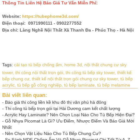
Thông Tin Liên Hệ Báo Giá Tư Vấn Miễn Phí:
Website:
https://tubephome3d.com/
Điện thoại: 0971990111 - 0902277552
Địa chỉ: Làng Nghề Nội Thất Xã Thanh Đa - Phúc Thọ - Hà Nội
Tags:
cải tạo tủ bếp chống ẩm,
home 3d,
nội thất chung cư sky
tower,
thi công nội thất trọn gói,
thi công tủ bếp sky tower,
thiết kế
bếp chung cư,
thiết kế nội thất trọn gói chung cư sky tower,
tủ bếp
acrylic,
tủ bếp gỗ công nghiệp,
tủ bếp laminate,
tủ bếp melamine
Bài viết liên quan:
-
Báo giá thi công liền kề khu đô thị văn phú hà đông
-
Thi công tủ bếp trọn gói tại Hải Dương cam kết chất lượng
-
Acrylic Hay Laminate? Nên Chọn Loại Nào Cho Tủ Bếp Hiện Đại?
-
Gỗ Nhựa Picomat Là Gì? Ưu Điểm, Nhược Điểm Và Báo Giá Mới
Nhất
-
Nên Chọn Vật Liệu Nào Cho Tủ Bếp Chung Cư?
-
So Sánh MDF Chống Ẩm Và Gỗ Nhựa Picomat Chi Tiết Từ A–Z