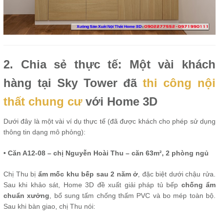
2. Chia sẻ thực tế: Một vài khách
hàng tại Sky Tower đã
thi công nội
thất chung cư
với Home 3D
Dưới đây là một vài ví dụ thực tế (đã được khách cho phép sử dụng
thông tin dạng mô phỏng):
• Căn A12-08 – chị Nguyễn Hoài Thu – căn 63m², 2 phòng ngủ
Chị Thu bị
ẩm mốc khu bếp sau 2 năm ở
, đặc biệt dưới chậu rửa.
Sau khi khảo sát, Home 3D đề xuất giải pháp tủ bếp
chống ẩm
chuẩn xưởng
, bổ sung tấm chống thấm PVC và bo mép toàn bộ.
Sau khi bàn giao, chị Thu nói: