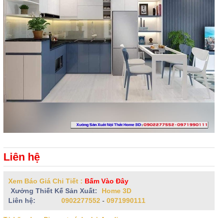
Liên hệ
Xem Báo Giá Chi Tiết :
Bấm Vào Đây
Xưởng Thiết Kế Sản Xuất:
Home 3D
Liên hệ:
0902277552
-
0971990111