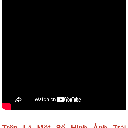
Trên Là Một Số Hình Ảnh Trải