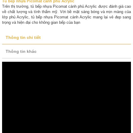
Tủ bếp nhựa Picomat cánh phủ Acrylic
Trên thị trường, tủ bếp nhựa Picomat cánh phủ Acrylic được đánh giá cao
về chất lượng và tính thẩm mỹ. Với bề mặt sáng bóng và mịn màng của
lớp phủ Acrylic, tủ bếp nhựa Picomat cánh Acrylic mang lại vẻ đẹp sang
trọng và hiện đại cho không gian bếp của bạn
Thông tin chi tiết
Thông tin khác