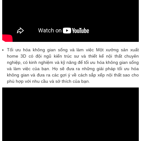
Tối ưu hóa không gian sống và làm việc Một xưởng sản xuất
home 3D có đội ngũ kiến trúc sư và thiết kế nội thất chuyên
nghiệp, có kinh nghiệm và kỹ năng để tối ưu hóa không gian sống
và làm việc của bạn. Họ sẽ đưa ra những giải pháp tối ưu hóa
không gian và đưa ra các gợi ý về cách sắp xếp nội thất sao cho
phù hợp với nhu cầu và sở thích của bạn.