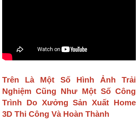
Trên Là Một Số Hình Ảnh Trải
Nghiệm Cũng Như Một Số Công
Trình Do Xưởng Sản Xuất Home
3D Thi Công Và Hoàn Thành