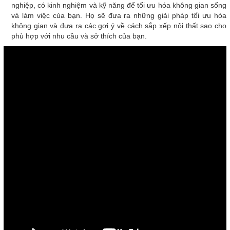
nghiệp, có kinh nghiệm và kỹ năng để tối ưu hóa không gian sống
và làm việc của bạn. Họ sẽ đưa ra những giải pháp tối ưu hóa
không gian và đưa ra các gợi ý về cách sắp xếp nội thất sao cho
phù hợp với nhu cầu và sở thích của bạn.