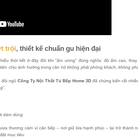
 trội
, thiết kế chuẩn gu hiện đại
 hiểu thời tiết ở đây đôi khi “ẩm ương” đúng nghĩa: độ ẩm cao, thay 
 tiên chịu ảnh hưởng trong căn hộ
không phải phòng khách, không ph
à đội ngũ
Công Ty Nội Thất Tủ Bếp Home 3D
đã chứng kiến rất nhiề
ng”
.
ới dám dùng
.
 vừa thương cảm vì căn bếp – nơi giữ lửa hạnh phúc – lại trở thành 
 đặt mục tiêu: