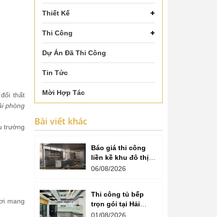
Thiết Kế
Thi Công
Dự Án Đã Thi Công
Tin Tức
Mời Hợp Tác
đổi thất
ải phòng
Bài viết khác
u trường
Báo giá thi công
liền kề khu đô thị
văn phú hà đông
06/08/2026
Thi công tủ bếp
nơi mang
trọn gói tại Hải
Dương cam kết
01/08/2026