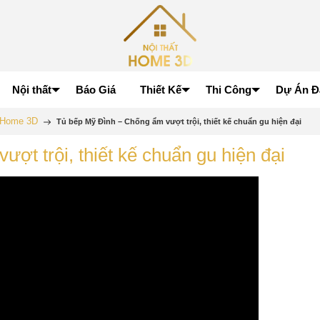
Nội thất
Báo Giá
Thiết Kế
Thi Công
Dự Án Đ
p Home 3D
Tủ bếp Mỹ Đình – Chống ẩm vượt trội, thiết kế chuẩn gu hiện đại
ợt trội, thiết kế chuẩn gu hiện đại