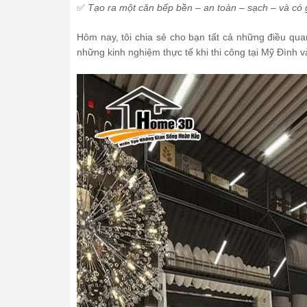
✅
Tạo ra một căn bếp bền – an toàn – sạch – và có
Hôm nay, tôi chia sẻ cho bạn tất cả những điều qu
những kinh nghiệm thực tế khi thi công tại Mỹ Đình 