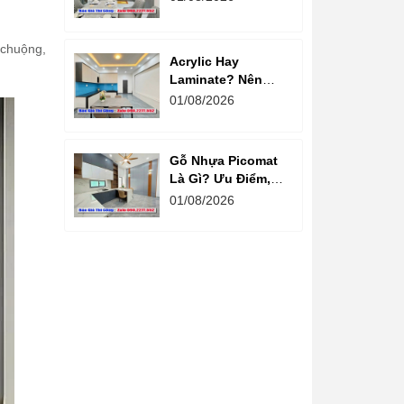
chất lượng
 chuộng,
Acrylic Hay
Laminate? Nên
Chọn Loại Nào
01/08/2026
Cho Tủ Bếp Hiện
Đại?
Gỗ Nhựa Picomat
Là Gì? Ưu Điểm,
Nhược Điểm Và
01/08/2026
Báo Giá Mới Nhất