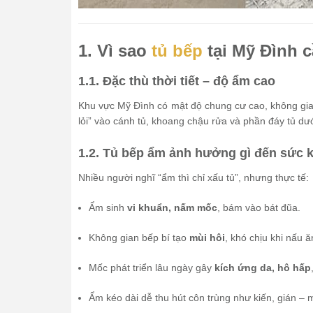
1. Vì sao
tủ bếp
tại Mỹ Đình 
1.1. Đặc thù thời tiết – độ ẩm cao
Khu vực Mỹ Đình có mật độ chung cư cao, không gia
lỏi” vào cánh tủ, khoang chậu rửa và phần đáy tủ dướ
1.2. Tủ bếp ẩm ảnh hưởng gì đến sức 
Nhiều người nghĩ “ẩm thì chỉ xấu tủ”, nhưng thực tế:
Ẩm sinh
vi khuẩn, nấm mốc
, bám vào bát đũa.
Không gian bếp bí tạo
mùi hôi
, khó chịu khi nấu ă
Mốc phát triển lâu ngày gây
kích ứng da, hô hấp
Ẩm kéo dài dễ thu hút côn trùng như kiến, gián – 