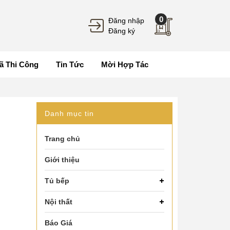
0
Đăng nhập
Đăng ký
ã Thi Công
Tin Tức
Mời Hợp Tác
Danh mục tin
Trang chủ
Giới thiệu
Tủ bếp
Nội thất
Báo Giá