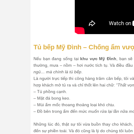
Tủ bếp Mỹ Đình – Chống ẩm vượt
Nếu bạn đang sống tại
khu vực Mỹ Đình
, bạn sẽ
thường, mưa – nồm – hơi nước tích tụ. Và điều đầu
ngủ… mà chính là tủ bếp
.
Là người trực tiếp thi công hàng trăm căn bếp, tôi v
hợp khách mở tủ ra và chỉ thốt lên hai chữ:
“Thất vọ
– Tủ phồng cạnh.
– Mặt đá bong keo.
– Mùi ẩm mốc thoang thoảng loại khó chịu.
– Đồ bên trong ẩm đến mức
muốn rửa lại lần nữa m
Những lúc đó, thật sự tôi vừa buồn thay cho khách,
đến sự phiền toái. Và đó cũng là lý do chúng tôi luôn