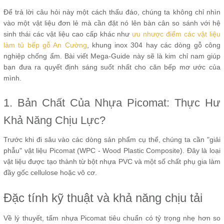
Để trả lời câu hỏi này một cách thấu đáo, chúng ta không chỉ nhìn
vào một vật liệu đơn lẻ mà cần đặt nó lên bàn cân so sánh với hệ
sinh thái các vật liệu cao cấp khác như
ưu nhược điểm các vật liệu
làm tủ bếp gỗ An Cường
, khung inox 304 hay các dòng gỗ công
nghiệp chống ẩm. Bài viết Mega-Guide này sẽ là kim chỉ nam giúp
bạn đưa ra quyết định sáng suốt nhất cho căn bếp mơ ước của
mình.
1. Bản Chất Của Nhựa Picomat: Thực Hư
Khả Năng Chịu Lực?
Trước khi đi sâu vào các dòng sản phẩm cụ thể, chúng ta cần "giải
phẫu" vật liệu Picomat (WPC - Wood Plastic Composite). Đây là loại
vật liệu được tạo thành từ bột nhựa PVC và một số chất phụ gia làm
đầy gốc cellulose hoặc vô cơ.
Đặc tính kỹ thuật và khả năng chịu tải
Về lý thuyết, tấm nhựa Picomat tiêu chuẩn có tỷ trọng nhẹ hơn so