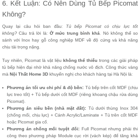
6. Kết Luận: Có Nên Dùng Tủ Bếp Picomat
Không?
Quay lại câu hỏi ban đầu:
Tủ bếp Picomat có chịu lực tốt
không?
Câu trả lời là:
Ở mức trung bình khá
. Nó không thể so
sánh với Inox hay gỗ công nghiệp MDF về độ cứng và khả năng
chịu tải trọng nặng.
Tuy nhiên, Picomat là vật liệu
không thể thiếu
trong các giải pháp
tủ bếp hiện đại nhờ khả năng chống nước vô địch. Công thức vàng
mà
Nội Thất Home 3D
khuyến nghị cho khách hàng tại Hà Nội là:
Phương án tối ưu chi phí & độ bền:
Tủ bếp trên cốt MDF (chịu
lực treo tốt) + Tủ bếp dưới cốt MDF (riêng khoang chậu rửa dùng
Picomat).
Phương án siêu bền (nhà mặt đất):
Tủ dưới thùng Inox 304
(chống mối, chịu lực) + Cánh Acrylic/Laminate + Tủ trên cốt MDF
hoặc Picomat gia cố.
Phương án chống mối tuyệt đối:
Full Picomat nhưng phải thi
công theo phương pháp Module cục rời (vách kép) để tăng khả