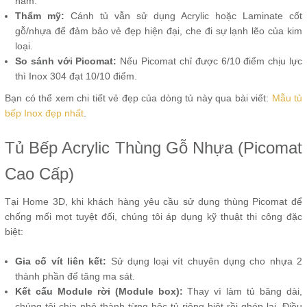
năm.
Thẩm mỹ:
Cánh tủ vẫn sử dụng Acrylic hoặc Laminate cốt
gỗ/nhựa để đảm bảo vẻ đẹp hiện đại, che đi sự lạnh lẽo của kim
loại.
So sánh với Picomat:
Nếu Picomat chỉ được 6/10 điểm chịu lực
thì Inox 304 đạt 10/10 điểm.
Bạn có thể xem chi tiết vẻ đẹp của dòng tủ này qua bài viết:
Mẫu tủ
bếp Inox đẹp nhất
.
Tủ Bếp Acrylic Thùng Gỗ Nhựa (Picomat
Cao Cấp)
Tại Home 3D, khi khách hàng yêu cầu sử dụng thùng Picomat để
chống mối mọt tuyệt đối, chúng tôi áp dụng kỹ thuật thi công đặc
biệt:
Gia cố vít liên kết:
Sử dụng loại vít chuyên dụng cho nhựa 2
thành phần để tăng ma sát.
Kết cấu Module rời (Module box):
Thay vì làm tủ băng dài,
chúng tôi chia nhỏ thành từng hộc tủ riêng biệt rồi ghép lại. Điều