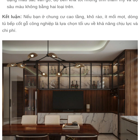
sâu màu không bằng hai loại trên.
Kết luận:
Nếu bạn ở chung cư cao tầng, khô ráo, ít mối mọt, dòng
tủ bếp cốt gỗ công nghiệp là lựa chọn tối ưu về khả năng chịu lực và
chi phí.