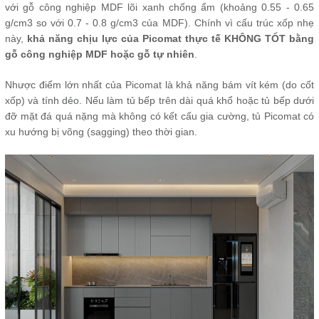
với gỗ công nghiệp MDF lõi xanh chống ẩm (khoảng 0.55 - 0.65
g/cm3 so với 0.7 - 0.8 g/cm3 của MDF). Chính vì cấu trúc xốp nhẹ
này,
khả năng chịu lực của Picomat thực tế KHÔNG TỐT bằng
gỗ công nghiệp MDF hoặc gỗ tự nhiên
.
Nhược điểm lớn nhất của Picomat là khả năng bám vít kém (do cốt
xốp) và tính dẻo. Nếu làm tủ bếp trên dài quá khổ hoặc tủ bếp dưới
đỡ mặt đá quá nặng mà không có kết cấu gia cường, tủ Picomat có
xu hướng bị võng (sagging) theo thời gian.