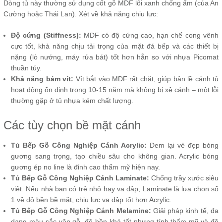
Dòng tủ này thường sử dụng cốt gỗ MDF lõi xanh chống ẩm (của An
Cường hoặc Thái Lan). Xét về khả năng chịu lực:
Độ cứng (Stiffness):
MDF có độ cứng cao, hạn chế cong vênh
cực tốt, khả năng chịu tải trọng của mặt đá bếp và các thiết bị
nặng (lò nướng, máy rửa bát) tốt hơn hẳn so với nhựa Picomat
thuần túy.
Khả năng bám vít:
Vít bắt vào MDF rất chặt, giúp bản lề cánh tủ
hoạt động ổn định trong 10-15 năm mà không bị xệ cánh – một lỗi
thường gặp ở tủ nhựa kém chất lượng.
Các tùy chọn bề mặt cánh
Tủ Bếp Gỗ Công Nghiệp Cánh Acrylic:
Đem lại vẻ đẹp bóng
gương sang trọng, tạo chiều sâu cho không gian. Acrylic bóng
gương ép no line là đỉnh cao thẩm mỹ hiện nay.
Tủ Bếp Gỗ Công Nghiệp Cánh Laminate:
Chống trầy xước siêu
việt. Nếu nhà bạn có trẻ nhỏ hay va đập, Laminate là lựa chọn số
1 về độ bền bề mặt, chịu lực va đập tốt hơn Acrylic.
Tủ Bếp Gỗ Công Nghiệp Cánh Melamine:
Giải pháp kinh tế, đa
dạng màu sắc vân gỗ, độ bền khá tốt nhưng tính thẩm mỹ và độ