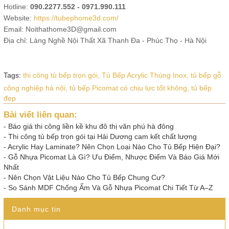
Hotline:
090.2277.552 - 0971.990.111
Website:
https://tubephome3d.com/
Email: Noithathome3D@gmail.com
Địa chỉ: Làng Nghề Nội Thất Xã Thanh Đa - Phúc Thọ - Hà Nội
Tags:
thi công tủ bếp trọn gói,
Tủ Bếp Acrylic Thùng Inox,
tủ bếp gỗ
công nghiệp hà nội,
tủ bếp Picomat có chịu lực tốt không,
tủ bếp
đẹp
Bài viết liên quan:
-
Báo giá thi công liền kề khu đô thị văn phú hà đông
-
Thi công tủ bếp trọn gói tại Hải Dương cam kết chất lượng
-
Acrylic Hay Laminate? Nên Chọn Loại Nào Cho Tủ Bếp Hiện Đại?
-
Gỗ Nhựa Picomat Là Gì? Ưu Điểm, Nhược Điểm Và Báo Giá Mới
Nhất
-
Nên Chọn Vật Liệu Nào Cho Tủ Bếp Chung Cư?
-
So Sánh MDF Chống Ẩm Và Gỗ Nhựa Picomat Chi Tiết Từ A–Z
Danh mục tin