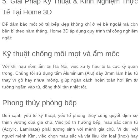
5. Giải Pháp Kỹ Thuật & Kinh Nghiệm Thực
Tế Tại Home 3D
Để đảm bảo một bộ
tủ bếp đẹp
không chỉ ở vẻ bề ngoài mà còn
bền bỉ theo năm tháng, Home 3D áp dụng quy trình thi công nghiêm
ngặt:
Kỹ thuật chống mối mọt và ẩm mốc
Với khí hậu nồm ẩm tại Hà Nội, việc xử lý hậu tủ là cực kỳ quan
trọng. Chúng tôi sử dụng tấm Aluminium (Alu) dày 3mm làm hậu tủ
thay vì gỗ hay nhựa mỏng, giúp ngăn cách hoàn toàn hơi ẩm từ
tường ngấm vào tủ, đồng thời tản nhiệt tốt.
Phong thủy phòng bếp
Bên cạnh yếu tố kỹ thuật, yếu tố phong thủy cũng quyết định sự
thịnh vượng của gia chủ. Việc bố trí hướng bếp, màu sắc cánh tủ
(Acrylic, Laminate) phải tương sinh với mệnh gia chủ. Ví dụ, với
người mệnh Kim, việc chọn màu sắc và vật liệu kim loại (Inox) hay