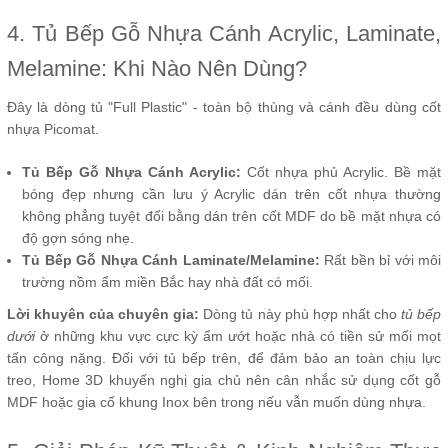
4. Tủ Bếp Gỗ Nhựa Cánh Acrylic, Laminate,
Melamine: Khi Nào Nên Dùng?
Đây là dòng tủ "Full Plastic" - toàn bộ thùng và cánh đều dùng cốt
nhựa Picomat.
Tủ Bếp Gỗ Nhựa Cánh Acrylic:
Cốt nhựa phủ Acrylic. Bề mặt
bóng đẹp nhưng cần lưu ý Acrylic dán trên cốt nhựa thường
không phẳng tuyệt đối bằng dán trên cốt MDF do bề mặt nhựa có
độ gợn sóng nhẹ.
Tủ Bếp Gỗ Nhựa Cánh Laminate/Melamine:
Rất bền bỉ với môi
trường nồm ẩm miền Bắc hay nhà đất có mối.
Lời khuyên của chuyên gia:
Dòng tủ này phù hợp nhất cho
tủ bếp
dưới
ở những khu vực cực kỳ ẩm ướt hoặc nhà có tiền sử mối mọt
tấn công nặng. Đối với tủ bếp trên, để đảm bảo an toàn chịu lực
treo, Home 3D khuyến nghị gia chủ nên cân nhắc sử dụng cốt gỗ
MDF hoặc gia cố khung Inox bên trong nếu vẫn muốn dùng nhựa.