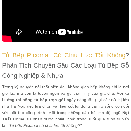
Tủ Bếp Picomat Có Chịu Lực Tốt Không
?
Phân Tích Chuyên Sâu Các Loại Tủ Bếp Gỗ
Công Nghiệp & Nhựa
Trong kỷ nguyên nội thất hiện đại, không gian bếp không chỉ là nơi
giữ lửa mà còn là tuyên ngôn về gu thẩm mỹ của gia chủ. Với xu
hướng
thi công tủ bếp trọn gói
ngày càng tăng tại các đô thị lớn
như Hà Nội, việc lựa chọn vật liệu cốt lõi đóng vai trò sống còn đối
với tuổi thọ công trình. Một trong những câu hỏi mà đội ngũ
Nội
Thất Home 3D
nhận được nhiều nhất trong suốt quá trình tư vấn
là:
"Tủ bếp Picomat có chịu lực tốt không?"
.