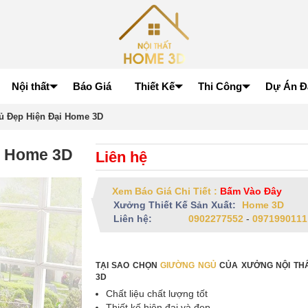
Nội thất
Báo Giá
Thiết Kế
Thi Công
Dự Án Đ
 Đẹp Hiện Đại Home 3D
i Home 3D
Liên hệ
Xem Báo Giá Chi Tiết :
Bấm Vào Đây
Xưởng Thiết Kế Sản Xuất:
Home 3D
Liên hệ:
0902277552
-
0971990111
TẠI SAO CHỌN
GIƯỜNG NGỦ
CỦA XƯỞNG NỘI TH
3D
Chất liệu chất lượng tốt
Thiết kế hiện đại và đẹp