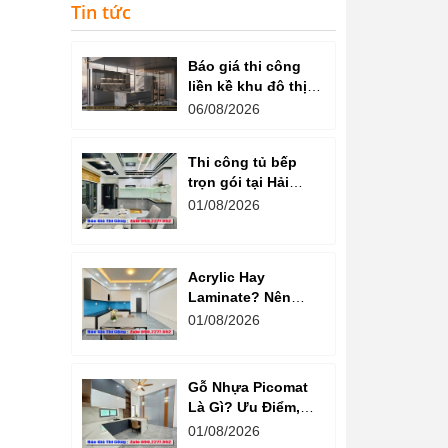
Tin tức
Báo giá thi công
liền kề khu đô thị
văn phú hà đông
06/08/2026
Thi công tủ bếp
trọn gói tại Hải
Dương cam kết
01/08/2026
chất lượng
Acrylic Hay
Laminate? Nên
Chọn Loại Nào
01/08/2026
Cho Tủ Bếp Hiện
Đại?
Gỗ Nhựa Picomat
Là Gì? Ưu Điểm,
Nhược Điểm Và
01/08/2026
Báo Giá Mới Nhất