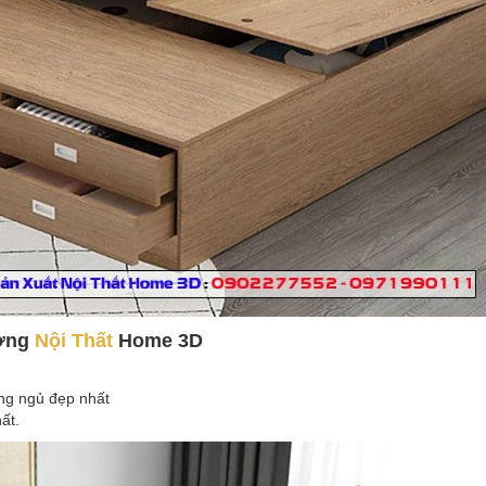
ưởng
Nội Thất
Home 3D
ng ngủ đẹp nhất
ất.