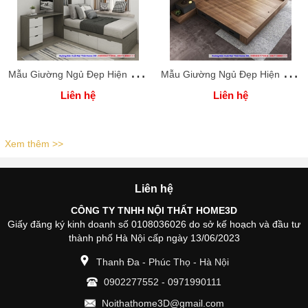
M
ẫu Giường Ngủ Đẹp Hiện Đại Home 3D
M
ẫu Giường Ngủ Đẹp Hiện Đại Home 3D
Liên hệ
Liên hệ
Xem thêm >>
Liên hệ
CÔNG TY TNHH NỘI THẤT HOME3D
Giấy đăng ký kinh doanh số 0108036026 do sở kế hoạch và đầu tư
thành phố Hà Nội cấp ngày 13/06/2023
Thanh Đa - Phúc Thọ - Hà Nội
0902277552
-
0971990111
Noithathome3D@gmail.com