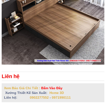
Liên hệ
Xem Báo Giá Chi Tiết :
Bấm Vào Đây
Xưởng Thiết Kế Sản Xuất:
Home 3D
Liên hệ:
0902277552
-
0971990111