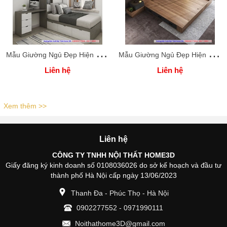
M
ẫu Giường Ngủ Đẹp Hiện Đại Home 3D
M
ẫu Giường Ngủ Đẹp Hiện Đại Home 3D
Liên hệ
Liên hệ
Xem thêm >>
Liên hệ
CÔNG TY TNHH NỘI THẤT HOME3D
Giấy đăng ký kinh doanh số 0108036026 do sở kế hoạch và đầu tư
thành phố Hà Nội cấp ngày 13/06/2023
Thanh Đa - Phúc Thọ - Hà Nội
0902277552
-
0971990111
Noithathome3D@gmail.com