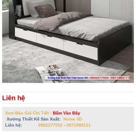
Liên hệ
Xem Báo Giá Chi Tiết :
Bấm Vào Đây
Xưởng Thiết Kế Sản Xuất:
Home 3D
Liên hệ:
0902277552
-
0971990111