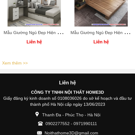
M
ẫu Giường Ngủ Đẹp Hiện Đại Home 3D
M
ẫu Giường Ngủ Đẹp Hiện Đại Home 3D
Liên hệ
Liên hệ
Xem thêm >>
Liên hệ
CÔNG TY TNHH NỘI THẤT HOME3D
Giấy đăng ký kinh doanh số 0108036026 do sở kế hoạch và đầu tư
thành phố Hà Nội cấp ngày 13/06/2023
Thanh Đa - Phúc Thọ - Hà Nội
0902277552
-
0971990111
Noithathome3D@gmail.com