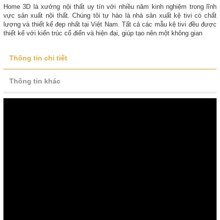
Home 3D là xưởng nội thất uy tín với nhiều năm kinh nghiệm trong lĩnh
vực sản xuất nội thất. Chúng tôi tự hào là nhà sản xuất kệ tivi có chất
lượng và thiết kế đẹp nhất tại Việt Nam. Tất cả các mẫu kệ tivi đều được
thiết kế với kiến trúc cổ điển và hiện đại, giúp tạo nên một không gian
Thông tin chi tiết
Thông tin khác