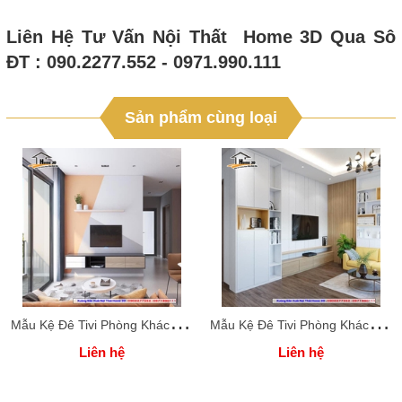
Liên Hệ Tư Vấn Nội Thất Home 3D Qua Sô
ĐT : 090.2277.552 - 0971.990.111
Sản phẩm cùng loại
M
ẫu Kệ Đê Tivi Phòng Khách Home 3D
M
ẫu Kệ Đê Tivi Phòng Khách Home 3D
Liên hệ
Liên hệ