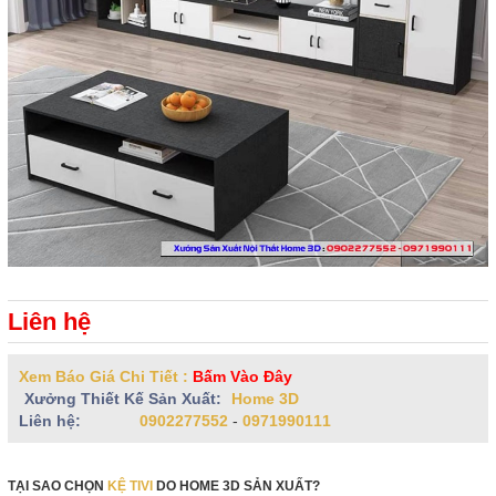
Liên hệ
Xem Báo Giá Chi Tiết :
Bấm Vào Đây
Xưởng Thiết Kế Sản Xuất:
Home 3D
Liên hệ:
0902277552
-
0971990111
TẠI SAO CHỌN
KỆ TIVI
DO HOME 3D SẢN XUẤT?