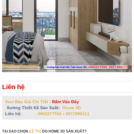
Liên hệ
Xem Báo Giá Chi Tiết :
Bấm Vào Đây
Xưởng Thiết Kế Sản Xuất:
Home 3D
Liên hệ:
0902277552
-
0971990111
TẠI SAO CHỌN
KỆ TIVI
DO HOME 3D SẢN XUẤT?