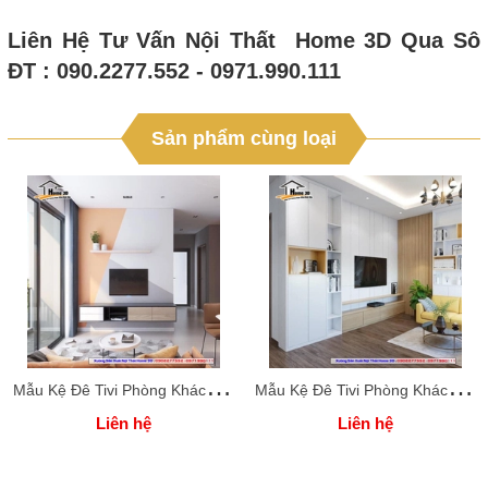
Liên Hệ Tư Vấn Nội Thất Home 3D Qua Sô
ĐT : 090.2277.552 - 0971.990.111
Sản phẩm cùng loại
M
ẫu Kệ Đê Tivi Phòng Khách Home 3D
M
ẫu Kệ Đê Tivi Phòng Khách Home 3D
Liên hệ
Liên hệ