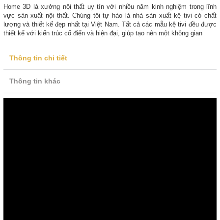
Home 3D là xưởng nội thất uy tín với nhiều năm kinh nghiệm trong lĩnh
vực sản xuất nội thất. Chúng tôi tự hào là nhà sản xuất kệ tivi có chất
lượng và thiết kế đẹp nhất tại Việt Nam. Tất cả các mẫu kệ tivi đều được
thiết kế với kiến trúc cổ điển và hiện đại, giúp tạo nên một không gian
Thông tin chi tiết
Thông tin khác