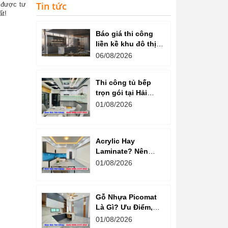
Tin tức
ể được tư
ất!
Báo giá thi công
liền kề khu đô thị
văn phú hà đông
06/08/2026
Thi công tủ bếp
trọn gói tại Hải
Dương cam kết
01/08/2026
chất lượng
Acrylic Hay
Laminate? Nên
Chọn Loại Nào
01/08/2026
Cho Tủ Bếp Hiện
Đại?
Gỗ Nhựa Picomat
Là Gì? Ưu Điểm,
Nhược Điểm Và
01/08/2026
Báo Giá Mới Nhất