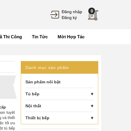
0
Đăng nhập
Đăng ký
ã Thi Công
Tin Tức
Mời Hợp Tác
Danh mục sản phẩm
Sản phẩm nổi bật
Tủ bếp
Nội thất
cấp
họn tuyệt
 và thiết
Thiết bị bếp
ệc tối ưu
ột tủ bếp