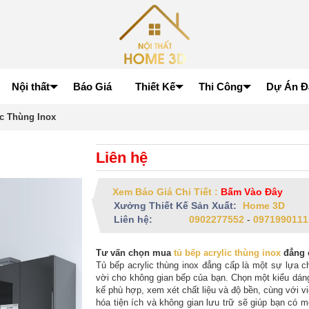
Nội thất
Báo Giá
Thiết Kế
Thi Công
Dự Án Đ
ic Thùng Inox
Liên hệ
Xem Báo Giá Chi Tiết :
Bấm Vào Đây
Xưởng Thiết Kế Sản Xuất:
Home 3D
Liên hệ:
0902277552
-
0971990111
Tư vấn chọn mua
tủ bếp acrylic thùng inox
đẳng 
Tủ bếp acrylic thùng inox đẳng cấp là một sự lựa c
vời cho không gian bếp của bạn. Chọn một kiểu dáng
kế phù hợp, xem xét chất liệu và độ bền, cùng với vi
hóa tiện ích và không gian lưu trữ sẽ giúp bạn có m