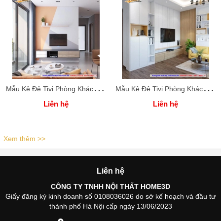
M
ẫu Kệ Đê Tivi Phòng Khách Home 3D
M
ẫu Kệ Đê Tivi Phòng Khách Home 3D
Liên hệ
Liên hệ
Xem thêm >>
Liên hệ
CÔNG TY TNHH NỘI THẤT HOME3D
Giấy đăng ký kinh doanh số 0108036026 do sở kế hoạch và đầu tư
thành phố Hà Nội cấp ngày 13/06/2023