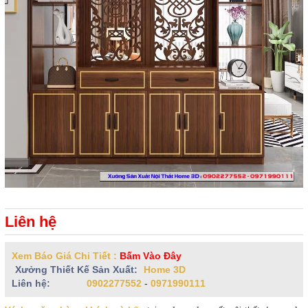
Liên hệ
Xem Báo Giá Chi Tiết :
Bấm Vào Đây
Xưởng Thiết Kế Sản Xuất:
Home 3D
Liên hệ:
0902277552
-
0971990111