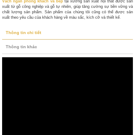
Vách ngăn phòng khách và bếp
tại xưởng sản xuất nội thất được sản
xuất từ gỗ công nghiệp và gỗ tự nhiên, giúp tăng cường sự bền vững và
chất lượng sản phẩm. Sản phẩm của chúng tôi cũng có thể được sản
xuất theo yêu cầu của khách hàng về màu sắc, kích cỡ và thiết kế.
Thông tin chi tiết
Thông tin khác