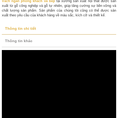
Vách ngăn phòng khách và bếp
tại xưởng sản xuất nội thất được sản
xuất từ gỗ công nghiệp và gỗ tự nhiên, giúp tăng cường sự bền vững và
chất lượng sản phẩm. Sản phẩm của chúng tôi cũng có thể được sản
xuất theo yêu cầu của khách hàng về màu sắc, kích cỡ và thiết kế.
Thông tin chi tiết
Thông tin khác