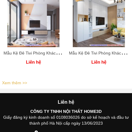
M
ẫu Kệ Đê Tivi Phòng Khách Home 3D
M
ẫu Kệ Đê Tivi Phòng Khách Home 3D
Liên hệ
Liên hệ
Xem thêm >>
Liên hệ
CÔNG TY TNHH NỘI THẤT HOME3D
Giấy đăng ký kinh doanh số 0108036026 do sở kế hoạch và đầu tư
thành phố Hà Nội cấp ngày 13/06/2023