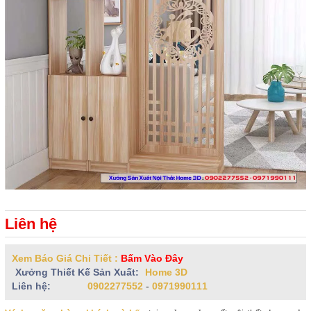
Liên hệ
Xem Báo Giá Chi Tiết :
Bấm Vào Đây
Xưởng Thiết Kế Sản Xuất:
Home 3D
Liên hệ:
0902277552
-
0971990111